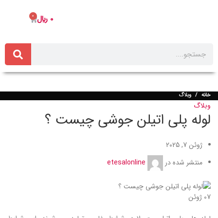
0
0
﷼
خانه
وبلاگ
وبلاگ
لوله پلی اتیلن جوشی چیست ؟
ژوئن 7, 2025
منتشر شده در
etesalonline
07
ژوئن