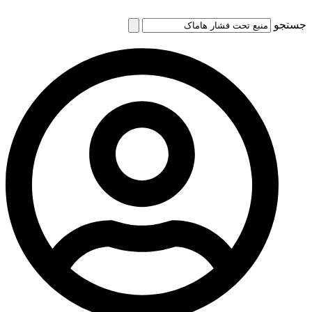
جستجو