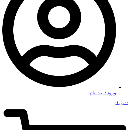
ورود / ثبت نام
0
﷼
0