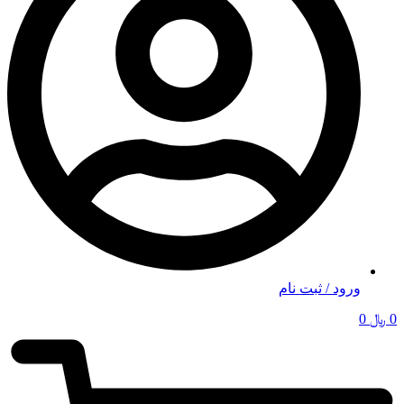
ورود / ثبت نام
0
﷼
0