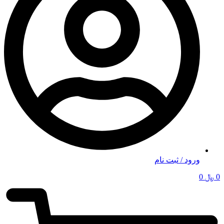
ورود / ثبت نام
0
﷼
0