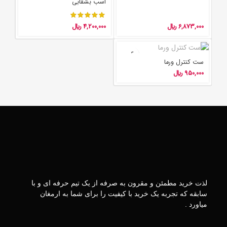
اسب بشقابی
6,873,000
﷼
4,200,000
﷼
ست کنترل ورما
950,000
﷼
لذت خرید مطمئن و مقرون به صرفه از یک تیم حرفه ای و با
سابقه که تجربه یک خرید با کیفیت را برای شما به ارمغان
میاورد .