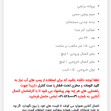
پروانه برنجی
سیم پیچی مسی
بدنه چدنی مستحکم
عملکرد کم صدا
هد : 23 متر
دبی: 1.5 متر مکعب بر ساعت
سایز اتصال ورودی: 1 اینچ
سایز اتصال خروجی: 1 اینچ
توان خروجی : 0.5 اسب
لطفا توجه داشته باشید که برای استفاده از پمپ های آب نیاز به
کلید اتومات
و
مخزن تحت فشار
یا
ست کنترل
دارید! جهت
راهنمایی های هر چه بهتر پیشنهاد می شود تا با کارشناسان اتصال
آنلاین به شماره
82800031-021
تماس حاصل فرمایید.
اتصال آنلاین همواره می کوشد تا قیمت های خود را بروز نگهدارد. اگر چه
به علت نوسانات قیمتی همواره میتوانید جهت استعلام قیمت بروز