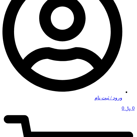
ورود / ثبت نام
0
﷼
0