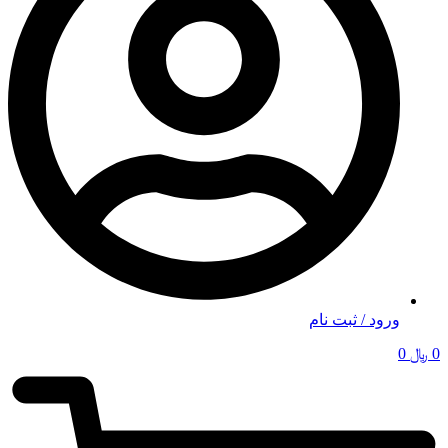
ورود / ثبت نام
0
﷼
0