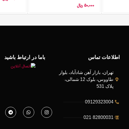
50,000
﷼
اطلاعات تماس
باما در ارتباط باشید
تهران، بازار آهن شادآباد، بلوار
طاووس، بلوک 12 شمالی،
پلاک 531
09129323004
021-82800031