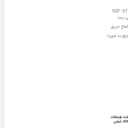
تفاع حریق
الی 24 اینچ – سایز های بزرگ تر از 24 اینچ به صورت
علت نوسانات
قیمتی همواره میتوانید جهت استعلام قیمت بروز محصولات با شماره 09129323004 تماس