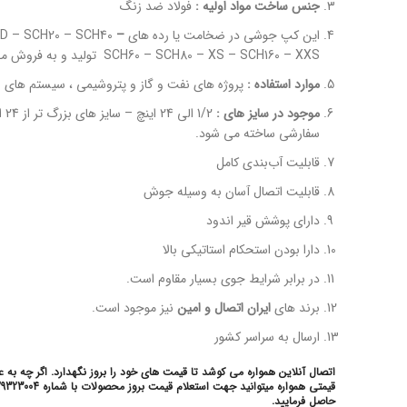
جنس ساخت مواد اولیه :
فولاد ضد زنگ
این کپ جوشی در ضخامت یا رده های SGP -STD – SCH20 – SCH40
–
SCH60 – SCH80 – XS – SCH160 – XXS تولید و به فروش می رسد.
موارد استفاده :
پروژه های نفت و گاز و پتروشیمی ، سیستم های ا
موجود در سایز های :
1/2 
سفارشی ساخته می شود.
قابلیت آب‌بندي كامل
قابلیت اتصال آسان به وسیله جوش
دارای پوشش قیر اندود
دارا بودن استحكام استاتيكي بالا
در برابر شرایط جوی بسیار مقاوم است.
برند های
ایران اتصال و امین
نیز موجود است.
ارسال به سراسر کشور
اتصال آنلاین همواره می کوشد تا قیمت های خود را بروز نگهدارد. اگر چه به 
حاصل فرمایید.