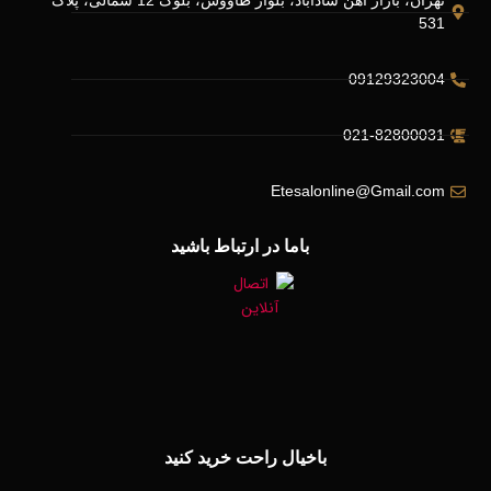
تهران، بازار آهن شادآباد، بلوار طاووس، بلوک 12 شمالی، پلاک
531
09129323004
021-82800031
Etesalonline@Gmail.com
باما در ارتباط باشید
باخیال راحت خرید کنید