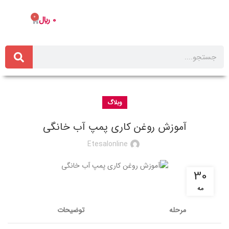
0
0
﷼
وبلاگ
آموزش روغن کاری پمپ آب خانگی
Etesalonline
30
مه
مرحله
توضیحات