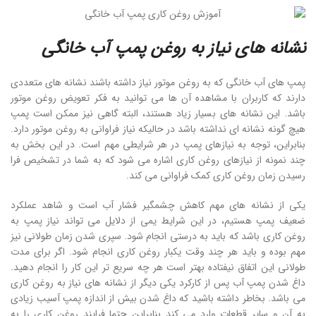
نشانه
های
نیاز
به
روغن
پمپ
آب
خانگی
پمپ های آب خانگی که به روغن موتور نیاز داشته باشند نشانه های متعددی
دارند که کاربران با مشاهده آن ها می توانید به فکر تعویض روغن موتور
باشد. این نشانه های بسیار زیاد هستند، البته گاهی نیز ممکن است پمپ
هیچ گونه نشانه ای نداشته باشد در حالیکه نیاز فراوانی به روغن موتور دارد.
بنابراین، توجه به نیازهای پمپ در هر شرایطی مهم است. در این بخش به
چند نمونه از نیازهای روغن کاری اشاره می شود که به شما در تشخیص فرا
رسیدن زمان روغن کاری کمک فراوانی می کند.
یکی از نشانه های مهم کاهش چشمگیر فشار آب است و شاهد عملکرد
ضعیف پمپ هستیم، در این شرایط یمی از دلایل می تواند نیاز پمپ به
روغن کاری باشد که باید به درستی انجام شود. سپری شدن زمان طولانی نیز
مهم بوده و باید هر چند وقت یکبار روغن کاری انجام شود. اگر برای مدت
طولانی این اتفاق نیفتاده بهتر است هر چه سریع تر این کار را انجام دهید.
داغ شدن پمپ آب پس از کارکرد یکی دیگر از نشانه های نیاز به روغن کاری
می باشد. بخاطر داشته باشید که داغ شدن بیش از اندازه پمپ آسیب زیادی
به آن و سایر قطعات وارد می کند بنابراین حتما فرایند روغن کاری را به