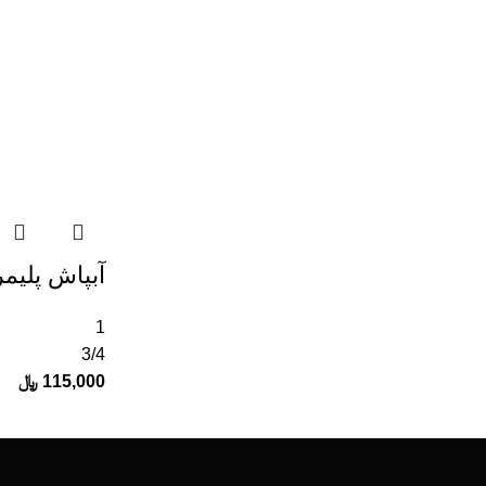
آبپاش پلیم
1
3/4
115,000
﷼