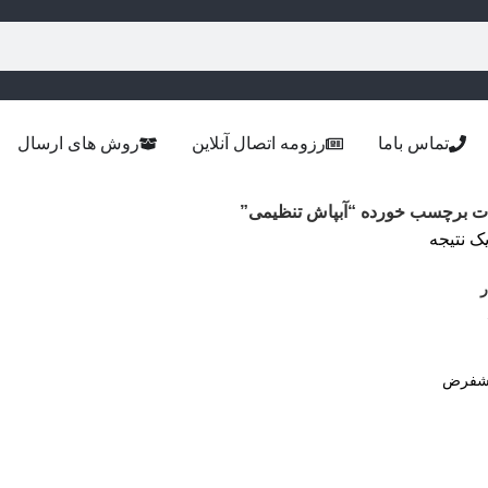
تماس باما
رزومه اتصال آنلاین
روش های ارسال
 برچسب خورده “آبپاش تنظیمی”
ک نتیجه
ر