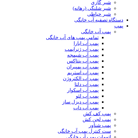
شیر گازی
شیر شلنگی (رهانه)
شیر حیاطی
دستگاه تصفیه آب خانگی
پمپ
پمپ آب خانگی
تمامی پمپ های آب خانگی
پمپ آب ابارا
پمپ آب ژنراپمپ
پمپ آب شیمجه
پمپ آب پنتاکس
پمپ آب پمپیران
پمپ آب استریم
پمپ آب الکتروژن
پمپ آب دلتا
پمپ آب اسکوار
پمپ آب لئو
پمپ آب دیزل ساز
پمپ آب داب
پمپ کف کش
پمپ لجن کش
پمپ شناور
ست کنترل پمپ آب خانگی
اتومات پمپ آب خانگی