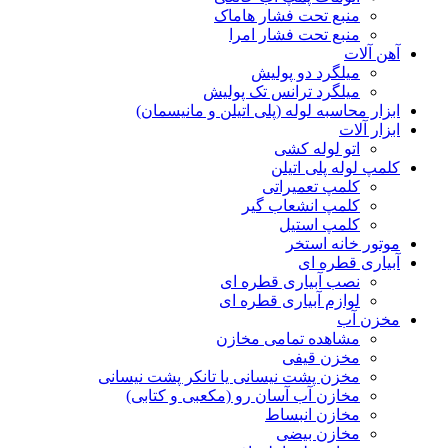
منبع تحت فشار هاماک
منبع تحت فشار امرا
آهن آلات
میلگرد دو پولیش
میلگرد ترانس تک پولیش
ابزار محاسبه لوله (پلی اتیلن و مانیسمان)
ابزار آلات
اتو لوله کشی
کلمپ لوله پلی اتیلن
کلمپ تعمیراتی
کلمپ انشعاب گیر
کلمپ استیل
موتور خانه استخر
آبیاری قطره ای
نصب آبیاری قطره ای
لوازم آبیاری قطره ای
مخزن آب
مشاهده تمامی مخازن
مخزن قیفی
مخزن پشت نیسانی یا تانکر پشت نیسانی
مخازن آب آسان رو (مکعبی و کتابی)
مخازن انبساط
مخازن بیضی