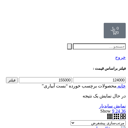
0
﷼
0
خروج
فیلتر براساس قیمت :
فیلتر
خانه
محصولات برچسب خورده “بست آبیاری”
در حال نمایش یک نتیجه
نمایش سایدبار
Show
9
24
36