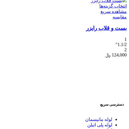
انتخاب گزینه‌ها
مشاهده سریع
مقایسه
بست و قلاب رایزر
1
1.1/2"
2
124,000
﷼
لذت خرید مطمئن و مقرون به صرفه از یک تیم حرفه ای و با
سابقه که تجربه یک خرید با کیفیت را برای شما به ارمغان میاورد
.
دسترسی سریع
لوله مانیسمان
لوله پلی اتیلن