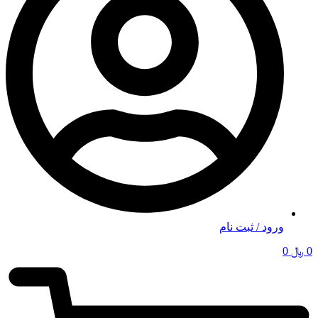
ورود / ثبت نام
0
﷼
0