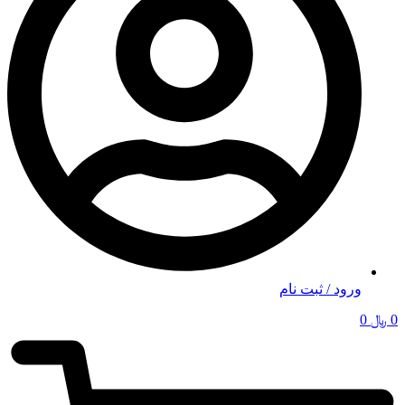
ورود / ثبت نام
0
﷼
0