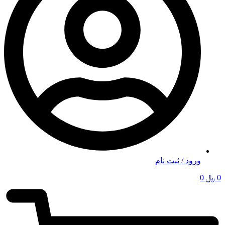
ورود / ثبت نام
0
﷼
0