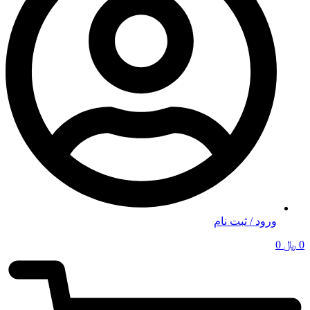
ورود / ثبت نام
0
﷼
0