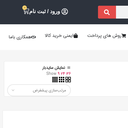
0
ورود / ثبت نام
روش های پرداخت
ایمنی خرید کالا
همکاری باما
نمایش سایدبار
Show
9
24
36