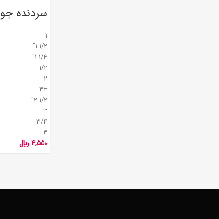
سردنده جوش
1
1.1/2"
1.1/4"
1/2
2
+4
2.1/2"
3
3/4
4
4,550
﷼