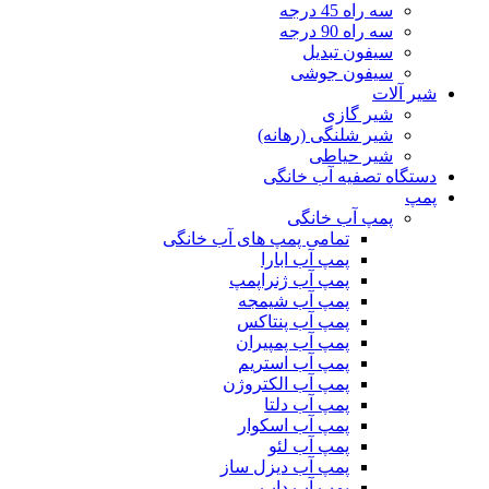
سه راه 45 درجه
سه راه 90 درجه
سیفون تبدیل
سیفون جوشی
شیر آلات
شیر گازی
شیر شلنگی (رهانه)
شیر حیاطی
دستگاه تصفیه آب خانگی
پمپ
پمپ آب خانگی
تمامی پمپ های آب خانگی
پمپ آب ابارا
پمپ آب ژنراپمپ
پمپ آب شیمجه
پمپ آب پنتاکس
پمپ آب پمپیران
پمپ آب استریم
پمپ آب الکتروژن
پمپ آب دلتا
پمپ آب اسکوار
پمپ آب لئو
پمپ آب دیزل ساز
پمپ آب داب