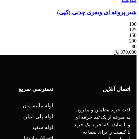
مقایسه
شیر پروانه ای ویفری چدنی (کپی)
100
125
150
200
80
870,000
﷼
اتصال آنلاین
دسترسی سریع
لوله مانیسمان
لذت خرید مطمئن و مقرون
لوله پلی اتیلن
به صرفه از یک تیم حرفه ای
و با سابقه که تجربه یک خرید
لوله سفید
با کیفیت را برای شما به
اتصالات استیل