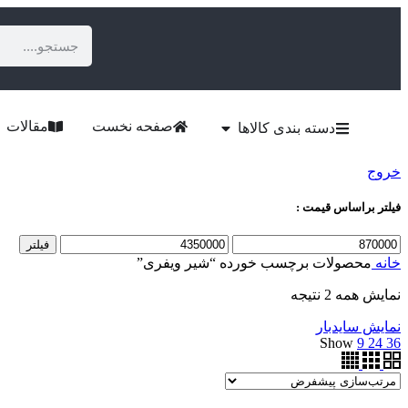
صفحه نخست
مقالات
دسته بندی کالاها
خروج
فیلتر براساس قیمت :
فیلتر
خانه
محصولات برچسب خورده “شیر ویفری”
نمایش همه 2 نتیجه
نمایش سایدبار
Show
9
24
36