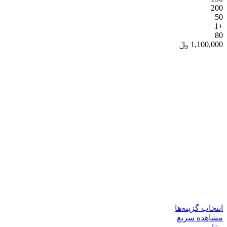
200
50
+1
80
1,100,000
﷼
انتخاب گزینه‌ها
مشاهده سریع