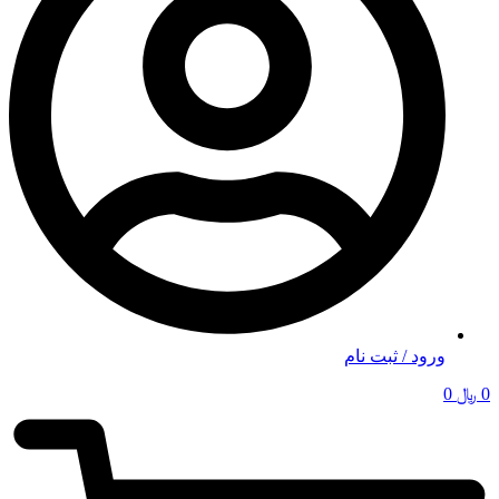
ورود / ثبت نام
0
﷼
0