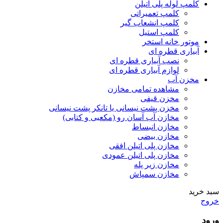
کلمپ لوله پلی اتیلن
کلمپ تعمیراتی
کلمپ انشعاب گیر
کلمپ استیل
موتور خانه استخر
آبیاری قطره ای
نصب آبیاری قطره ای
لوازم آبیاری قطره ای
مخزن آب
مشاهده تمامی مخازن
مخزن قیفی
مخزن پشت نیسانی یا تانکر پشت نیسانی
مخازن آب آسان رو (مکعبی و کتابی)
مخازن انبساط
مخازن بیضی
مخازن پلی اتیلن افقی
مخازن پلی اتیلن عمودی
مخازن زیر پله
مخازن سمپاش
سبد خرید
خروج
ورود