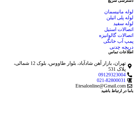
دسترسی سریع
لوله مانیسمان
لوله پلی اتیلن
لوله سفید
اتصالات استیل
اتصالات گالوانیزه
پمپ آب خانگی
دریچه چدنی
اطلاعات تماس
تهران، بازار آهن شادآباد، بلوار طاووس، بلوک 12 شمالی،
پلاک 531
09129323004
021-82800031
Etesalonline@Gmail.com
باما در ارتباط باشید