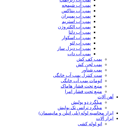
پمپ آب شیمجه
پمپ آب پنتاکس
پمپ آب پمپیران
پمپ آب استریم
پمپ آب الکتروژن
پمپ آب دلتا
پمپ آب اسکوار
پمپ آب لئو
پمپ آب دیزل ساز
پمپ آب داب
پمپ کف کش
پمپ لجن کش
پمپ شناور
ست کنترل پمپ آب خانگی
اتومات پمپ آب خانگی
منبع تحت فشار هاماک
منبع تحت فشار امرا
آهن آلات
میلگرد دو پولیش
میلگرد ترانس تک پولیش
ابزار محاسبه لوله (پلی اتیلن و مانیسمان)
ابزار آلات
اتو لوله کشی