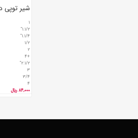
شیر توپی د
1
1.1/2"
1.1/4"
1/2
2
+4
2.1/2"
3
3/4
4
84,000
﷼