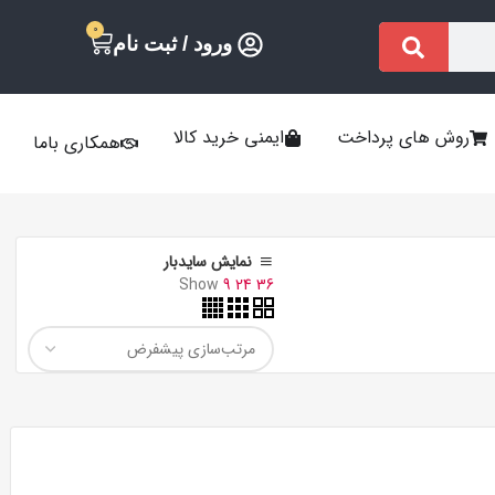
0
ورود / ثبت نام
روش های پرداخت
ایمنی خرید کالا
همکاری باما
نمایش سایدبار
Show
9
24
36