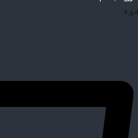
0
﷼
0
ی