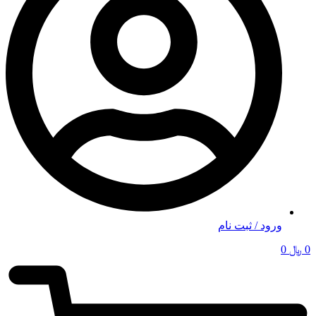
ورود / ثبت نام
0
﷼
0