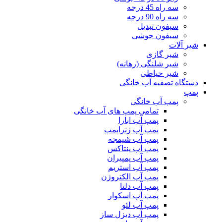
سه راه 45 درجه
سه راه 90 درجه
سیفون تبدیل
سیفون جوشی
شیر آلات
شیر گازی
شیر شلنگی (رهانه)
شیر حیاطی
دستگاه تصفیه آب خانگی
پمپ
پمپ آب خانگی
تمامی پمپ های آب خانگی
پمپ آب ابارا
پمپ آب ژنراپمپ
پمپ آب شیمجه
پمپ آب پنتاکس
پمپ آب پمپیران
پمپ آب استریم
پمپ آب الکتروژن
پمپ آب دلتا
پمپ آب اسکوار
پمپ آب لئو
پمپ آب دیزل ساز