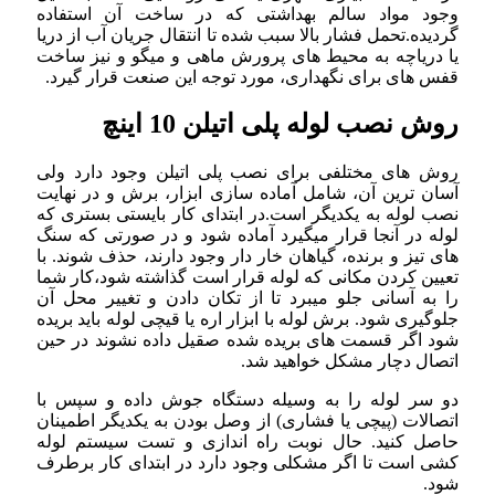
وجود مواد سالم بهداشتی که در ساخت آن استفاده
گردیده.تحمل فشار بالا سبب شده تا انتقال جریان آب از دریا
یا دریاچه به محیط های پرورش ماهی و میگو و نیز ساخت
قفس های برای نگهداری، مورد توجه این صنعت قرار گیرد.
روش نصب لوله پلی اتیلن 10 اینچ
روش های مختلفی برای نصب پلی اتیلن وجود دارد ولی
آسان ترین آن، شامل آماده سازی ابزار، برش و در نهایت
نصب لوله به یکدیگر است.در ابتدای کار بایستی بستری که
لوله در آنجا قرار میگیرد آماده شود و در صورتی که سنگ
های تیز و برنده، گیاهان خار دار وجود دارند، حذف شوند. با
تعیین کردن مکانی که لوله قرار است گذاشته شود،کار شما
را به آسانی جلو میبرد تا از تکان دادن و تغییر محل آن
جلوگیری شود. برش لوله با ابزار اره یا قیچی لوله باید بریده
شود اگر قسمت های بریده شده صقیل داده نشوند در حین
اتصال دچار مشکل خواهید شد.
دو سر لوله را به وسیله دستگاه جوش داده و سپس با
اتصالات (پیچی یا فشاری) از وصل بودن به یکدیگر اطمینان
حاصل کنید. حال نوبت راه اندازی و تست سیستم لوله
کشی است تا اگر مشکلی وجود دارد در ابتدای کار برطرف
شود.