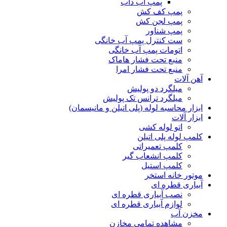
پمپ آب داب
پمپ کف کش
پمپ لجن کش
پمپ شناور
ست کنترل پمپ آب خانگی
اتومات پمپ آب خانگی
منبع تحت فشار هاماک
منبع تحت فشار امرا
آهن آلات
میلگرد دو پولیش
میلگرد ترانس تک پولیش
ابزار محاسبه لوله (پلی اتیلن و مانیسمان)
ابزار آلات
اتو لوله کشی
کلمپ لوله پلی اتیلن
کلمپ تعمیراتی
کلمپ انشعاب گیر
کلمپ استیل
موتور خانه استخر
آبیاری قطره ای
نصب آبیاری قطره ای
لوازم آبیاری قطره ای
مخزن آب
مشاهده تمامی مخازن