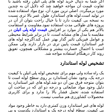
اگر شما به دنبال خرید لوله های پلی اتیلن رفته باشید با
تفاوت قیمت آن مواجه خواهید شد که دلایل آن به چندین
مورد برمیگردد. اصلی ترین مورد آن، نوع مواد استفاده شده
در تولید است.لوله های استاندارد طول عمر بالا تری نسبت
به نسخه بی کیفیت دارد تا با خیال راحت بتوان از آن در
پروژه های طولانی مدت استفاده نمود.مقاومت و استقامت
بالاتر هم یکی از موارد بر افزایش
قیمت لوله پلی اتیلن
در
مقایسه با مدل های مشابه است، تا در برابر شرایط محیطی
و عوامل فیزیکی تاثیر گذار بهتر عمل کند.اگرچه لوله های
غیر استاندارد قیمت پایین تری در بازار دارند ولی ممکن
است با احتمال خسارت بیشتر و مشکلاتی همچون، تعویق
روند کار درهنگام استفاده مواجه شد.
تشخیص لوله استاندارد
یک راه ساده ولی مهم برای تشخیص لوله پلی اتیلن با کیفیت
درجه یک، وجود نشان استاندارد بر روی سطح لوله است تا
بتوان متوجه فرق بین آن دو شد.لوله های غیر استاندارد به
دلیل وجود مواد ضایعاتی و درجه دو ای که در ساخت آن
استفاده شده، تحمل فشار بالا را ندارد و برای کاربری
محصولات کشاورزی هم مناسب نیست.
لوله های غیر استاندارد وزن کمتری دارد به خاطر وجود مواد
بی کیفیت. سطح لوله درجه یک و استاندارد یکدست و بی