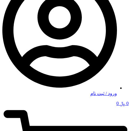
ورود / ثبت نام
0
﷼
0