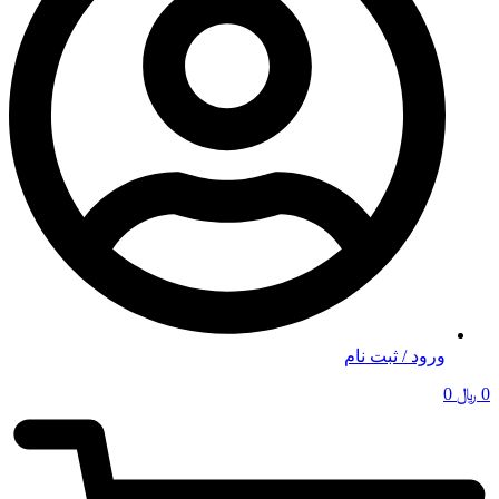
ورود / ثبت نام
0
﷼
0