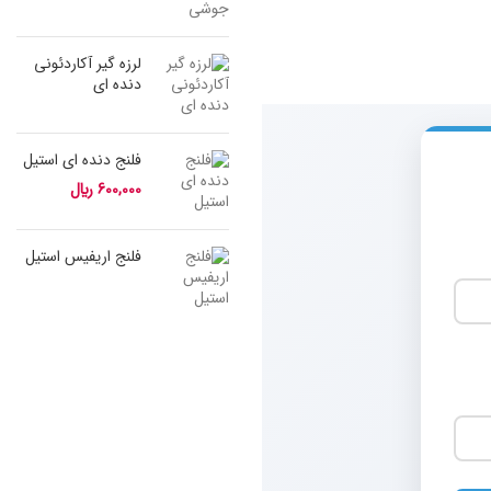
لرزه گیر آکاردئونی
دنده ای
فلنج دنده ای استیل
600,000
﷼
فلنج اریفیس استیل