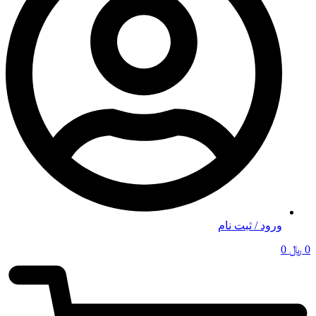
ورود / ثبت نام
0
﷼
0