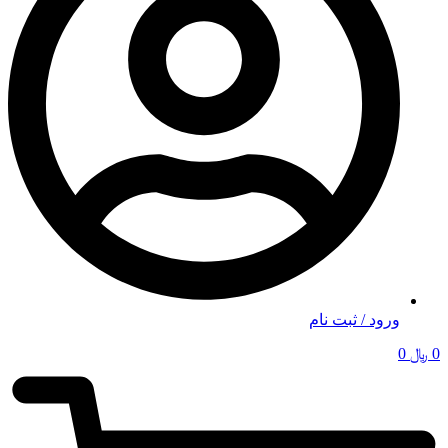
ورود / ثبت نام
0
﷼
0