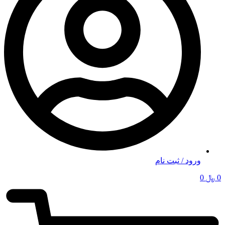
ورود / ثبت نام
0
﷼
0