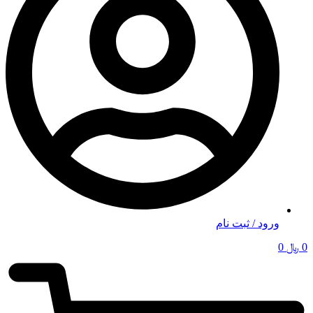
ورود / ثبت نام
0
﷼
0