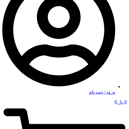
ورود / ثبت نام
0
﷼
0