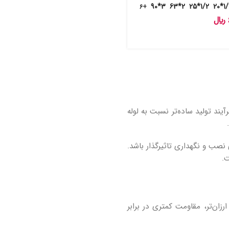
3*90
2*63
1/2*25
1/2
+6
﷼
رآیند تولید ساده‌تر نسبت به لوله
نصب و نگهداری تاثیرگذار باشد.
ت.
ارزان‌تر، مقاومت کمتری در برابر