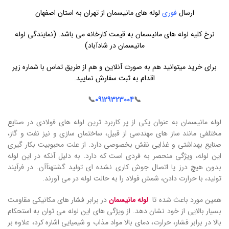
ارسال
فوری
لوله های مانیسمان از تهران به استان اصفهان
نرخ کلیه لوله های مانیسمان به قیمت کارخانه می باشد. (نمایندگی لوله
مانیسمان در شادآباد)
برای خرید میتوانید هم به صورت آنلاین و هم از طریق تماس با شماره زیر
اقدام به ثبت سفارش نمایید.
📞
09129323004
📞
لوله مانیسمان به عنوان یکی از پر کاربرد ترین لوله های فولادی در صنایع
مختلفی مانند ساز های مهندسی از قبیل، ساختمان سازی و نیز نفت و گاز،
صنایع بهداشتی و غذایی نقش بخصوصی دارد. از علت محبوبیت بکار گیری
این لوله، ویژگی منحصر به فردی است که دارد. به دلیل آنکه در این لوله
بدون هیچ درز یا اتصال جوش کاری نشده ای تولید گشتهنآآن. در فرآیند
تولید، با حرارت دادن، شمش فولاد را به حالت لوله در می آورند.
همین مورد باعث شده تا
لوله مانیسمان
در برابر فشار های مکانیکی مقاومت
بسیار بالایی از خود نشان دهد. از ویژگی های این لوله می توان به استحکام
بالا در برابر فشار، حرارت، دمای بالا مواد مذاب و شیمیایی اشاره کرد، علاوه بر