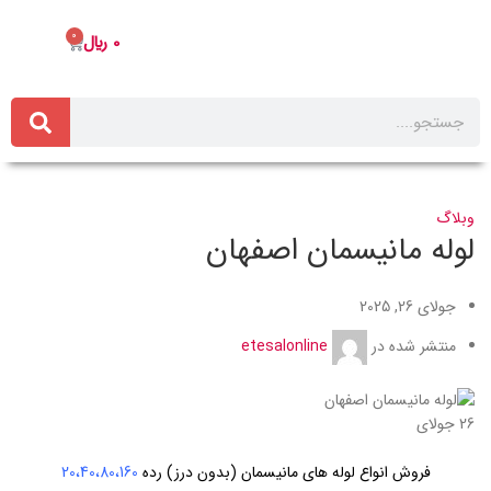
0
0
﷼
وبلاگ
لوله مانیسمان اصفهان
جولای 26, 2025
منتشر شده در
etesalonline
26
جولای
فروش انواع لوله های مانیسمان (بدون درز) رده
20،40،80،160