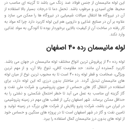
این لوله مانیسمان از جنس فولاد ضد زنگ می باشد تا گزینه ای مناسب در
محیط های اسیدی و مرطوب باشد. تحمل دما تا درجات بسیار بالا استفاده از
آن در نیروگاه ها انتقال سیالات شیمیایی در نیروگاه ها را ممکن می سازد و
علاوه بر آن در صنایع غذایی و دارویی هم این لوله کاربرد دارد چرا که مواد به
کار رفته در ساخت آن از کیفیت بالایی برخوردار بوده تا آلودگی به مواد غذایی
وارد نکند.
لوله مانیسمان رده 40 اصفهان
لوله رده 40 از پرفروش ترین انواع مختلف لوله مانیسمان در جهان می باشد.
کاربرد گسترده آن مانند: حد مقاومت کافی، تنوع بالا آن، و از مهم ترین
ویژگی، ضخامت و قطر لوله رده 40 است تا به محبوب ترین نوع از میان لوله
های مانیسمان تبدیل گردد. در ساختار بدون درزی که این لوله دارد، برای
استفاده در انتقال گاز های حساس از سوی پتروشیمی و شرکت ملی نفت و
گاز گزینه ای مناسب به عمل می آید تا خطر احتمال شکستی و نشتی را به
حداقل ممکن برساند. شهر اصفهان یکی از قطب های مهم در زمینه پتروشیمی
در ایران می باشد، شرکت پترو پالایش از شرکت های بزرگ در زمینه تولید و
تامین نفت و گاز در شهر اصفهان است تا در پروژه های سنگین و حساس خود
از لوله های بدون درز مانیسمان کمال استفاده را ببرد.