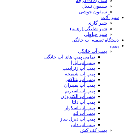
سه راه 90 درجه
سیفون تبدیل
سیفون جوشی
شیر آلات
شیر گازی
شیر شلنگی (رهانه)
شیر حیاطی
دستگاه تصفیه آب خانگی
پمپ
پمپ آب خانگی
تمامی پمپ های آب خانگی
پمپ آب ابارا
پمپ آب ژنراپمپ
پمپ آب شیمجه
پمپ آب پنتاکس
پمپ آب پمپیران
پمپ آب استریم
پمپ آب الکتروژن
پمپ آب دلتا
پمپ آب اسکوار
پمپ آب لئو
پمپ آب دیزل ساز
پمپ آب داب
پمپ کف کش