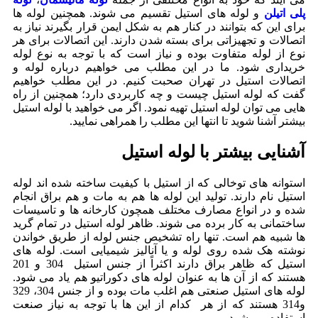
پلی اتیلن
و لوله های استیل تقسیم می شوند. همچنین لوله ها
برای این که بتوانند در کنار هم به شکل ایمن قرار بگیرند نیاز به
اتصالات و تجهیزاتی برای بسته شدن دارند. این اتصالات برای هر
نوع از لوله متفاوت بوده و نیاز است که با توجه به نوع لوله
خریداری شود. ما در این مطلب می خواهیم درباره لوله و
اتصالات استیل در تهران صحبت کنیم. در این مطلب خواهیم
گفت که لوله استیل چیست و چه کاربردی دارد؛ همچنین از راه
هایی می توان لوله استیل تهیه نمود. اگر می خواهید با لوله استیل
بیشتر آشنا شوید تا انتها این مطلب را همراهی نمایید.
آشنایی بیشتر با لوله استیل
استوانه های توخالی که از استیل با کیفیت ساخته شده اند لوله
استیل نام دارند. تولید این لوله ها هم به مات و هم براق انجام
شده و در انواع مصارف مختلف همچون کارخانه ها و تاسیسات
ساختمانی به کار برده می شوند. ظاهر لوله استیل در تمام گرید
ها شبیه هم است. تنها راه تشخیص جنس لوله از طریق خواندن
نوشته هک شده روی لوله و یا آنالیز شیمیایی است. لوله‌ های
استیل که ظاهر براق دارند اکثراً از جنس استیل 304 و 201
هستند که از آن ها به عنوان لوله های دکوراتیو هم یاد می شود.
لوله‌ های استیل صنعتی هم اغلب مات بوده و از جنس 304، 329
و314 هستند که از هر کدام از این ها با توجه به نیاز صنعت
استفاده می شود.