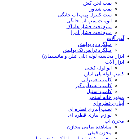
پمپ لجن کش
پمپ شناور
ست کنترل پمپ آب خانگی
اتومات پمپ آب خانگی
منبع تحت فشار هاماک
منبع تحت فشار امرا
آهن آلات
میلگرد دو پولیش
میلگرد ترانس تک پولیش
ابزار محاسبه لوله (پلی اتیلن و مانیسمان)
ابزار آلات
اتو لوله کشی
کلمپ لوله پلی اتیلن
کلمپ تعمیراتی
کلمپ انشعاب گیر
کلمپ استیل
موتور خانه استخر
آبیاری قطره ای
نصب آبیاری قطره ای
لوازم آبیاری قطره ای
مخزن آب
مشاهده تمامی مخازن
مخزن قیفی
مخزن پشت نیسانی یا تانکر پشت نیسانی