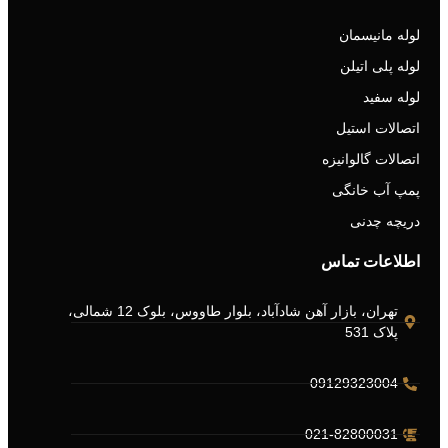
لوله مانیسمان
لوله پلی اتیلن
لوله سفید
اتصالات استیل
اتصالات گالوانیزه
پمپ آب خانگی
دریچه چدنی
اطلاعات تماس
تهران، بازار آهن شادآباد، بلوار طاووس، بلوک 12 شمالی،
پلاک 531
09129323004
021-82800031