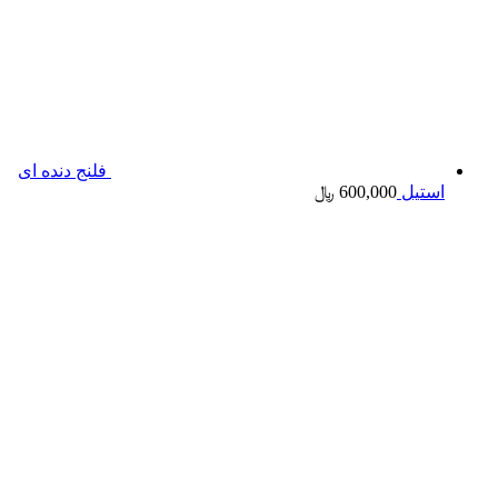
فلنج دنده ای
استیل
600,000
﷼