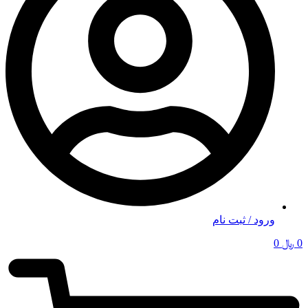
ورود / ثبت نام
0
﷼
0