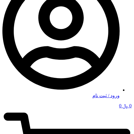
ورود / ثبت نام
0
﷼
0