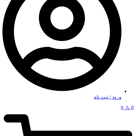
ورود / ثبت نام
0
﷼
0