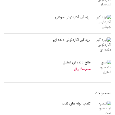
لرزه گیر آکاردئونی جوشی
لرزه گیر آکاردئونی دنده ای
فلنج دنده ای استیل
600,000
﷼
محصولات
کلمپ لوله های نفت