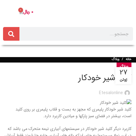
0
0
﷼
خانه
وبلاگ
وبلاگ
27
کلید شیر خودکار
ژوئن
Etesalonline
کلید شیر خودکار پلیمري که مجهز به بست و قلاب پلیمری بر روی کلید
است، بیشتر در فضای سبز پارکها و میادین کاربرد دارد.
کاربرد دیگر کلید شیر خودکار در سیستمهای آبیاری نیمه متحرک می باشد که
در این نوع سیستمها به جای اینکه باله های آبیاری جابه جا شوند فقط آبپاش