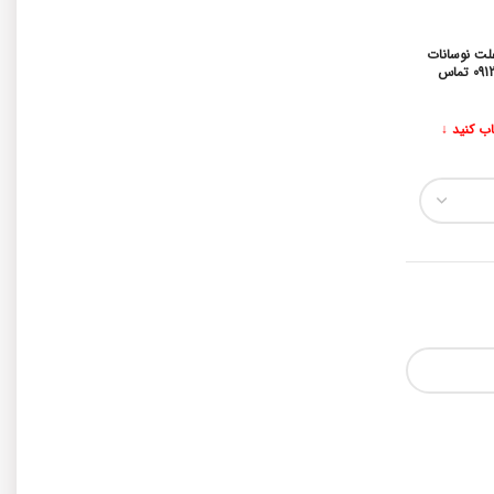
علت نوسانات
قیمتی همواره میتوانید جهت استعلام قیمت بروز محصولات با شماره 09129323004 تماس
اب کنید ↓