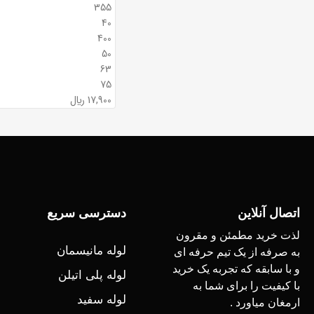
355
40
400
50
63
75
17,900
﷼
اتصال آنلاین
دسترسی سریع
لذت خرید مطمئن و مقرون
لوله مانیسمان
به صرفه از یک تیم حرفه ای
و با سابقه که تجربه یک خرید
لوله پلی اتیلن
با کیفیت را برای شما به
لوله سفید
ارمغان میاورد .