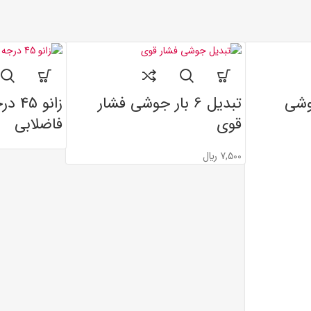
تبدیل 6 بار جوشی فشار
زانو 
قوی
فاضلابی
7,500
﷼