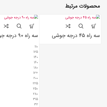
محصولات مرتبط
سه راه 45 درجه جوشی
سه راه 90 درجه جوشی
110
125
140
160
180
+12
200
225
250
280
315
32