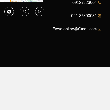
09129323004
021-82800031
Etesalonline@Gmail.com