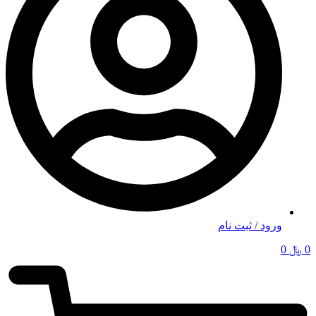
ورود / ثبت نام
0
﷼
0