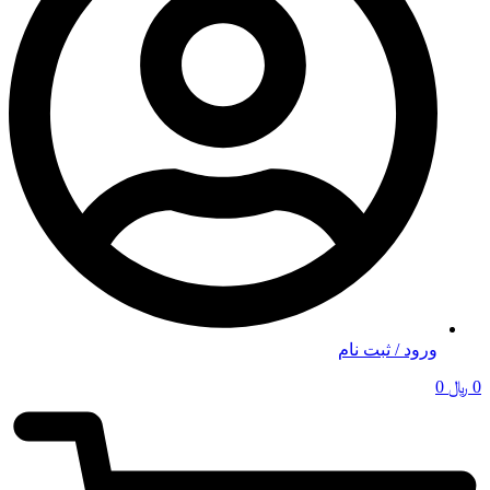
ورود / ثبت نام
0
﷼
0