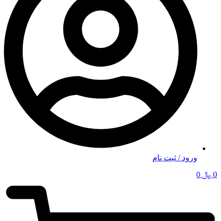
ورود / ثبت نام
0
﷼
0