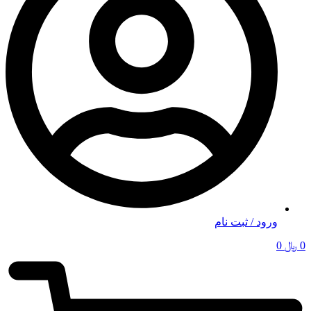
ورود / ثبت نام
0
﷼
0