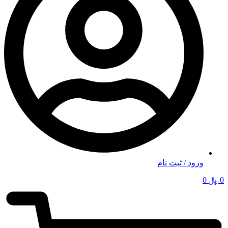
ورود / ثبت نام
0
﷼
0