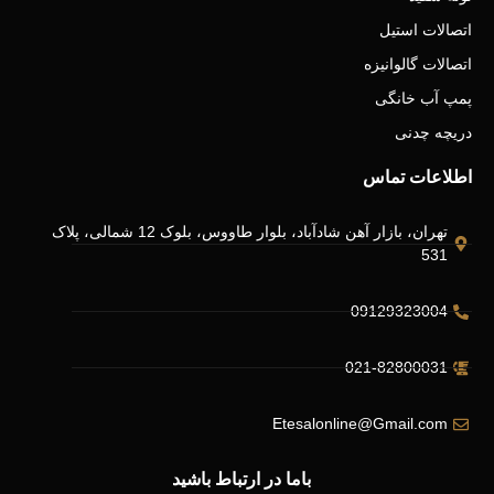
اتصالات استیل
اتصالات گالوانیزه
پمپ آب خانگی
دریچه چدنی
اطلاعات تماس
تهران، بازار آهن شادآباد، بلوار طاووس، بلوک 12 شمالی، پلاک
531
09129323004
021-82800031
Etesalonline@Gmail.com
باما در ارتباط باشید