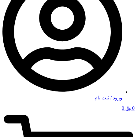
ورود / ثبت نام
0
﷼
0