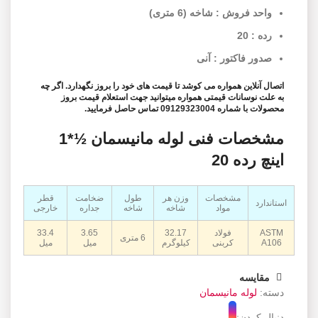
واحد فروش : شاخه (6 متری)
رده : 20
صدور فاکتور : آنی
اتصال آنلاین همواره می کوشد تا قیمت های خود را بروز نگهدارد. اگر چه
به علت نوسانات قیمتی همواره میتوانید جهت استعلام قیمت بروز
محصولات با شماره 09129323004 تماس حاصل فرمایید.
مشخصات فنی لوله مانیسمان ½*1
اینچ رده 20
مشخصات
وزن هر
طول
ضخامت
قطر
استاندارد
مواد
شاخه
شاخه
جداره
خارجی
ASTM
فولاد
32.17
3.65
33.4
6 متری
A106
کربنی
کیلوگرم
میل
میل
مقایسه
دسته:
لوله مانیسمان
دنبال کردن: