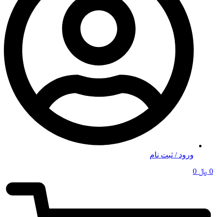
ورود / ثبت نام
0
﷼
0