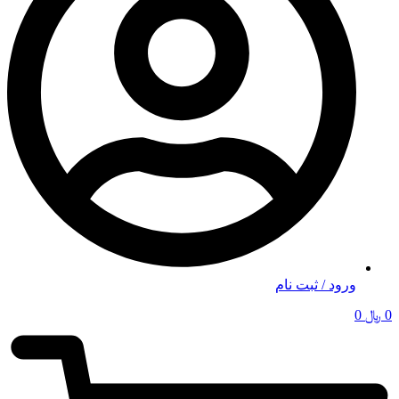
ورود / ثبت نام
0
﷼
0